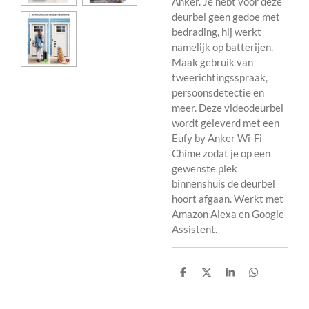
Anker. Je hebt voor deze
deurbel geen gedoe met
bedrading, hij werkt
namelijk op batterijen.
Maak gebruik van
tweerichtingsspraak,
persoonsdetectie en
meer. Deze videodeurbel
wordt geleverd met een
Eufy by Anker Wi-Fi
Chime zodat je op een
gewenste plek
binnenshuis de deurbel
hoort afgaan. Werkt met
Amazon Alexa en Google
Assistent.
D
D
S
D
e
e
h
e
l
e
a
l
e
l
r
e