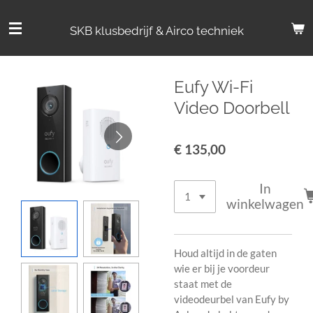
Ga
direct
SKB klusbedrijf & Airco techniek
naar
de
hoofdinhoud
Eufy Wi-Fi
Video Doorbell
€ 135,00
In
winkelwagen
Houd altijd in de gaten
wie er bij je voordeur
staat met de
videodeurbel van Eufy by