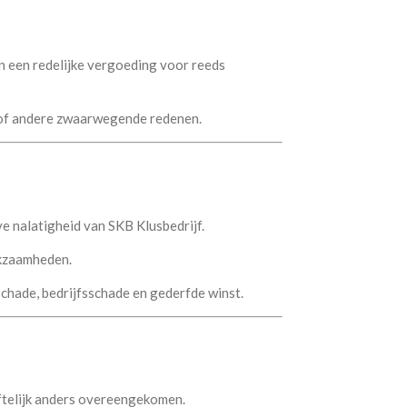
n een redelijke vergoeding voor reeds
t of andere zwaarwegende redenen.
ve nalatigheid van SKB Klusbedrijf.
rkzaamheden.
schade, bedrijfsschade en gederfde winst.
riftelijk anders overeengekomen.