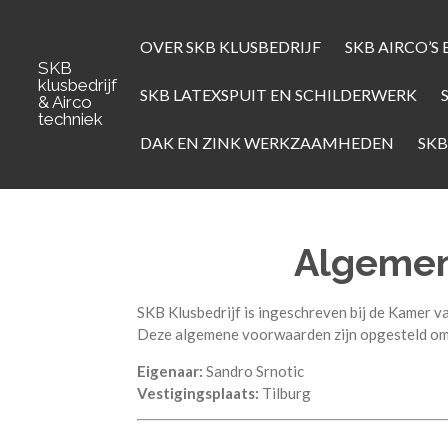
Ga
direct
OVER SKB KLUSBEDRIJF
SKB AIRCO’
naar
SKB
klusbedrijf
de
SKB LATEXSPUIT EN SCHILDERWERK
& Airco
hoofdinhoud
techniek
DAK EN ZINK WERKZAAMHEDEN
SKB
Algemen
SKB Klusbedrijf is ingeschreven bij de Kamer
Deze algemene voorwaarden zijn opgesteld om d
Eigenaar:
Sandro Srnotic
Vestigingsplaats:
Tilburg