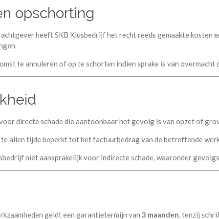
 en opschorting
rachtgever heeft SKB Klusbedrijf het recht reeds gemaakte kosten e
ngen.
komst te annuleren of op te schorten indien sprake is van overmach
jkheid
k voor directe schade die aantoonbaar het gevolg is van opzet of gro
s te allen tijde beperkt tot het factuurbedrag van de betreffende we
sbedrijf niet aansprakelijk voor indirecte schade, waaronder gevolg
erkzaamheden geldt een garantietermijn van
3 maanden
, tenzij sch