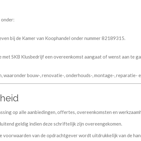
 onder:
chreven bij de Kamer van Koophandel onder nummer 82189315.
ie met SKB Klusbedrijf een overeenkomst aangaat of wenst aan te ga
en, waaronder bouw-, renovatie-, onderhouds-, montage-, reparatie-
kheid
ssing op alle aanbiedingen, offertes, overeenkomsten en werkzaamh
uitend geldig indien deze schriftelijk zijn overeengekomen.
ne voorwaarden van de opdrachtgever wordt uitdrukkelijk van de ha