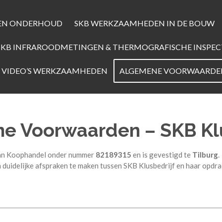
S EN ONDERHOUD
SKB WERKZAAMHEDEN IN DE BOUW
SKB INFRAROODMETINGEN & THERMOGRAFISCHE INSPEC
 VIDEO’S WERKZAAMHEDEN
ALGEMENE VOORWAARD
e Voorwaarden – SKB Klu
 van Koophandel onder nummer
82189315
en is gevestigd te
Tilburg
.
uidelijke afspraken te maken tussen SKB Klusbedrijf en haar opdra