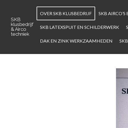
Ga
direct
OVER SKB KLUSBEDRIJF
SKB AIRCO’
naar
SKB
klusbedrijf
de
SKB LATEXSPUIT EN SCHILDERWERK
& Airco
hoofdinhoud
techniek
DAK EN ZINK WERKZAAMHEDEN
SKB