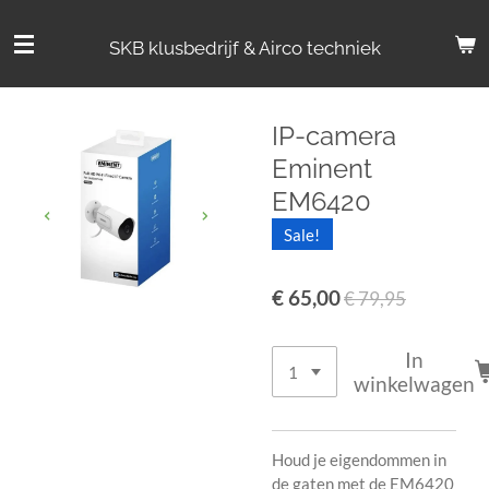
Ga
direct
SKB klusbedrijf & Airco techniek
naar
de
hoofdinhoud
IP-camera
Eminent
EM6420
Sale!
€ 65,00
€ 79,95
In
winkelwagen
Houd je eigendommen in
de gaten met de EM6420