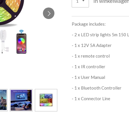
In winkelwage
Package includes:
- 2 x LED strip lights 5m 150
- 1 x 12V 5A Adapter
- 1 x remote control
- 1 x IR controller
- 1 x User Manual
- 1 x Bluetooth Controller
- 1 x Connector Line