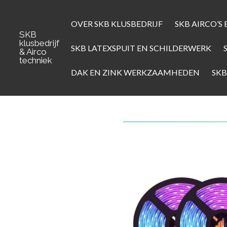
Ga
direct
OVER SKB KLUSBEDRIJF
SKB AIRCO’
naar
SKB
klusbedrijf
de
SKB LATEXSPUIT EN SCHILDERWERK
& Airco
hoofdinhoud
techniek
DAK EN ZINK WERKZAAMHEDEN
SKB